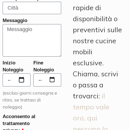
rapide di
disponibilità o
Messaggio
preventivi sulle
nostre cucine
mobili
esclusive.
Inizio
Fine
Noleggio
Noleggio
Chiama, scrivi
o passa a
(esclusi giorni consegna e
trovarci:
il
ritiro, se trattasi di
tempo vale
noleggio)
oro, qui
Acconsento al
trattamento
nessuno lo