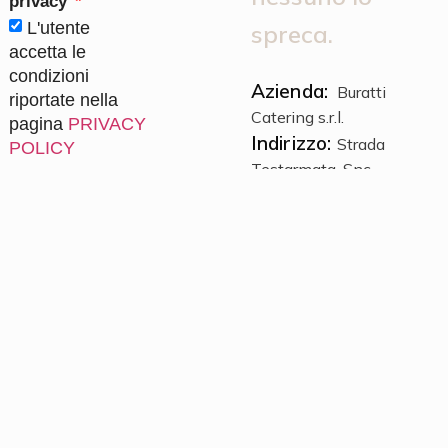
privacy
L'utente
spreca.
accetta le
condizioni
Azienda:
Buratti
riportate nella
Catering s.r.l.
pagina
PRIVACY
Indirizzo:
Strada
POLICY
Testarmata, Snc
,
INVIA
63844
Grottazzolina
(FM)
Uffici:
0734
631097
Paolo:
+39 339
7030520
Giuseppe:
+39 333
7818586
Andrea:
+39 393
5448105