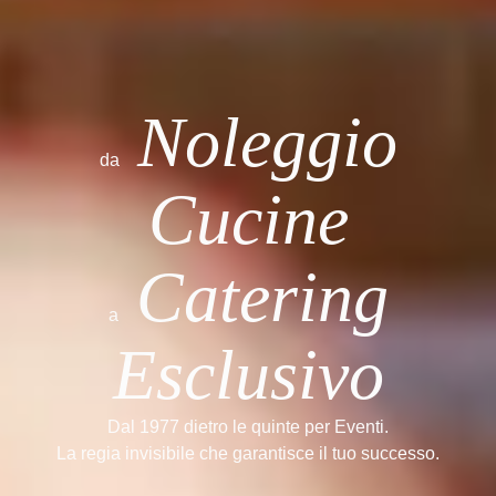
Noleggio
da
Cucine
Catering
a
Esclusivo
Dal 1977
dietro le quinte per Eventi.
La regia invisibile che garantisce il tuo successo.