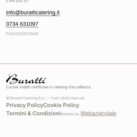
CONTATTI
info@buratticatering.it
0734 631097
P.IVA
01826570440
Cucine mobili certificate e catering d’eccellenza.
©
Buratti Catering S.r.l. — Tutti i diritti riservati.
Privacy Policy
Cookie Policy
Termini & Condizioni
Webaziendale
Website by