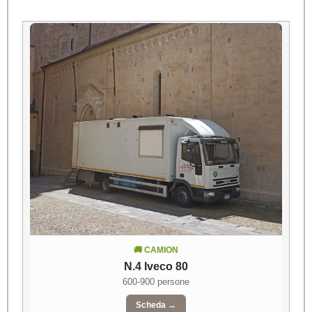
🚚 CAMION
N.4 Iveco 80
600-900 persone
Scheda →